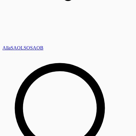
Alla
SAOL
SO
SAOB