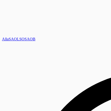
Alla
SAOL
SO
SAOB