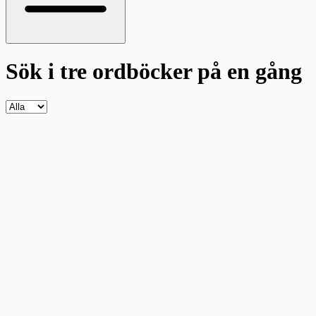
Sök i tre ordböcker
på en gång