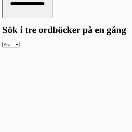
Sök i tre ordböcker
på en gång