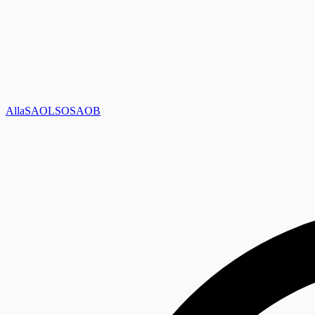
Alla
SAOL
SO
SAOB