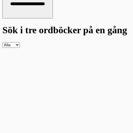
Sök i tre ordböcker
på en gång