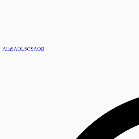
Alla
SAOL
SO
SAOB