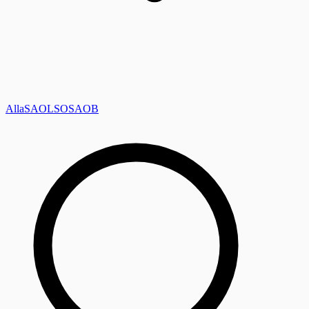
Alla
SAOL
SO
SAOB