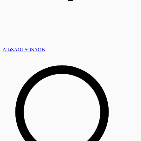
Alla
SAOL
SO
SAOB