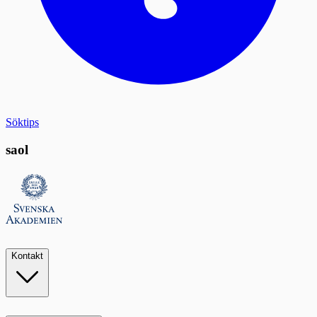
Söktips
saol
Kontakt