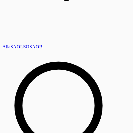
Alla
SAOL
SO
SAOB