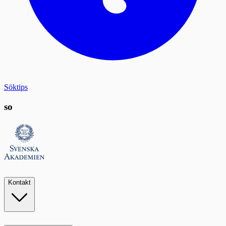
Söktips
so
Kontakt