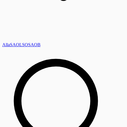
Alla
SAOL
SO
SAOB