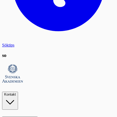
Söktips
so
Kontakt