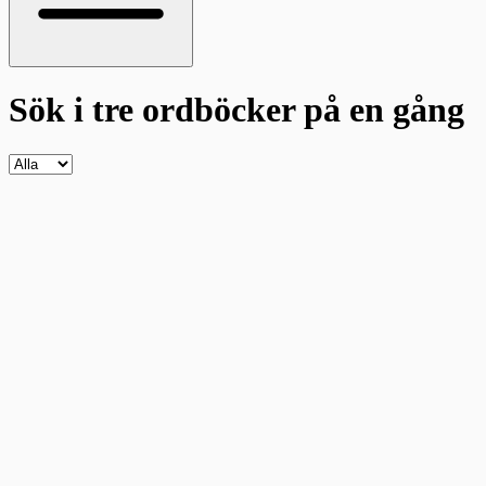
Sök i tre ordböcker
på en gång