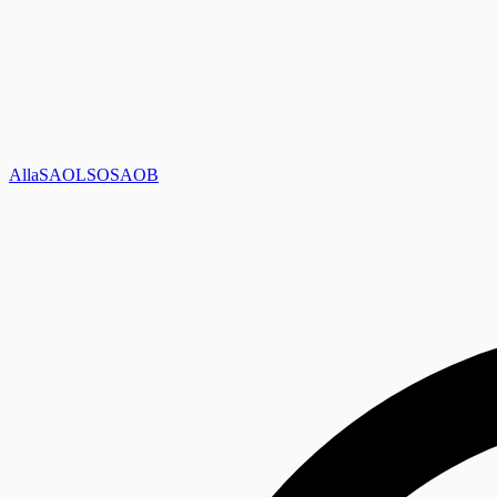
Alla
SAOL
SO
SAOB