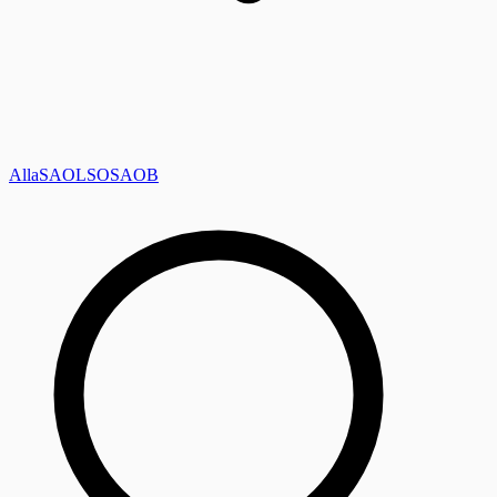
Alla
SAOL
SO
SAOB