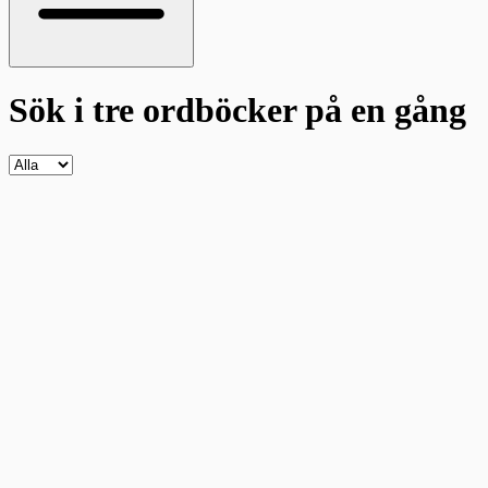
Sök i tre ordböcker
på en gång