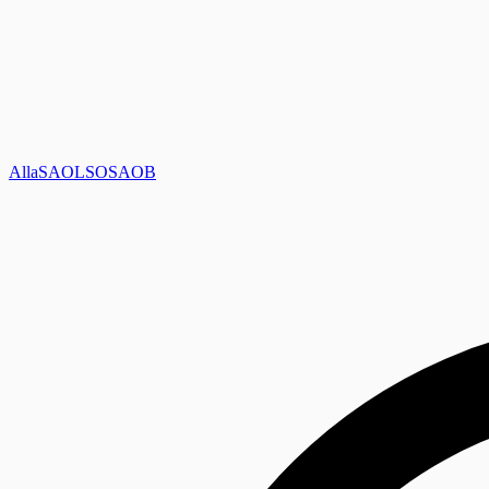
Alla
SAOL
SO
SAOB