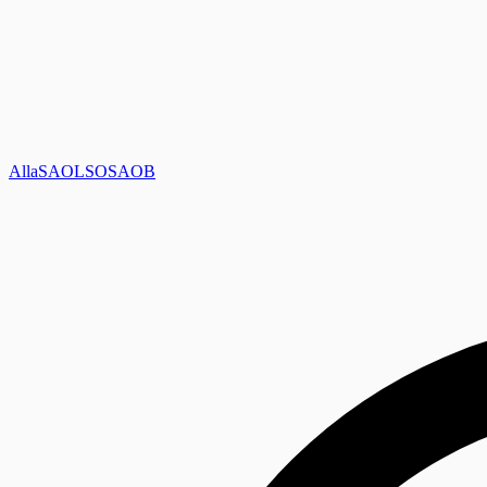
Alla
SAOL
SO
SAOB