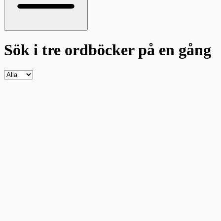
Sök i tre ordböcker
på en gång