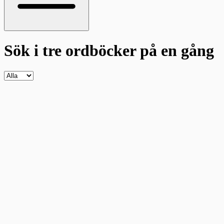
Sök i tre ordböcker
på en gång