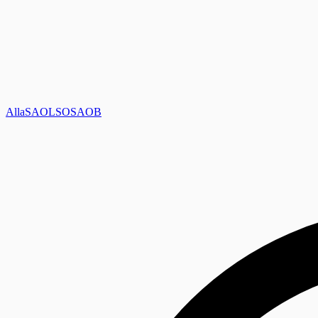
Alla
SAOL
SO
SAOB