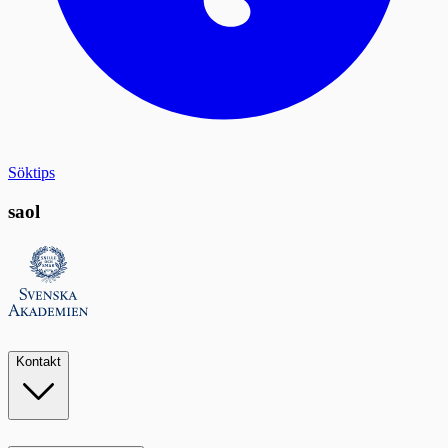
Söktips
saol
Kontakt