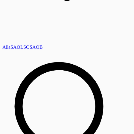
Alla
SAOL
SO
SAOB