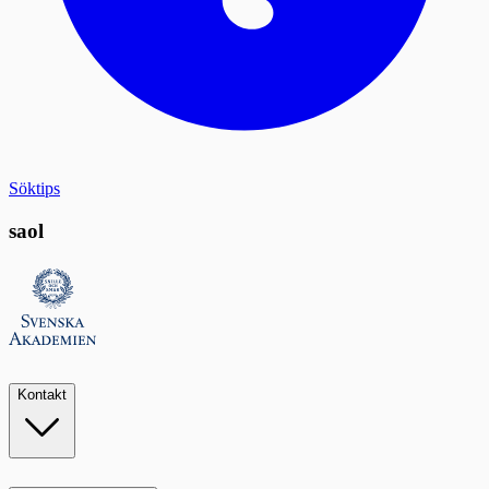
Söktips
saol
Kontakt