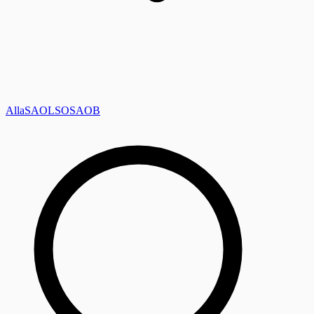
Alla
SAOL
SO
SAOB