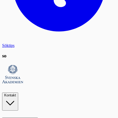
Söktips
so
Kontakt