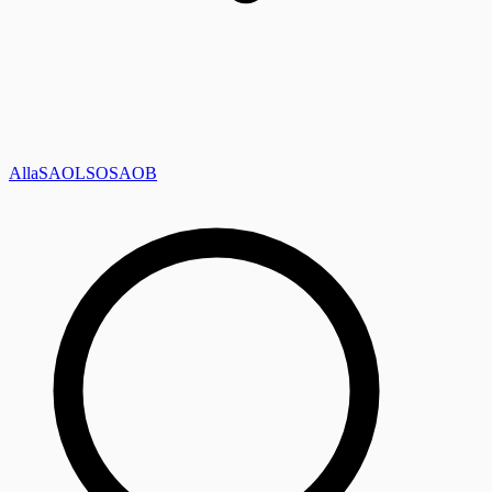
Alla
SAOL
SO
SAOB