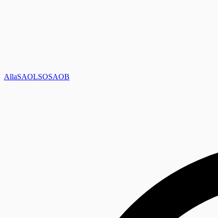
Alla
SAOL
SO
SAOB