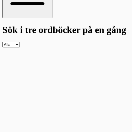
Sök i tre ordböcker
på en gång