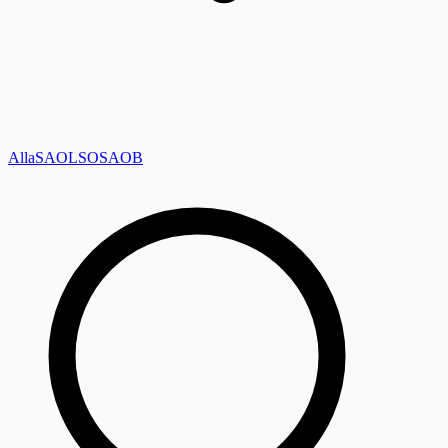
Alla
SAOL
SO
SAOB