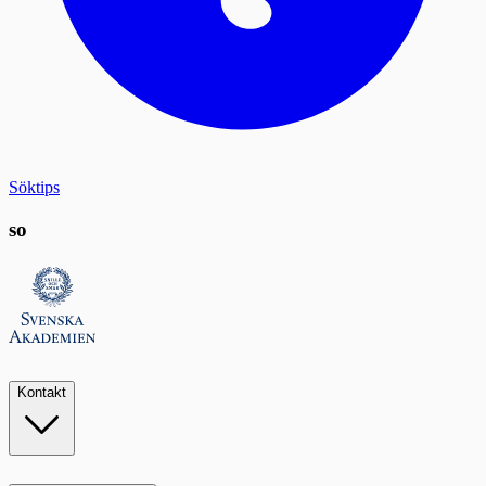
Söktips
so
Kontakt