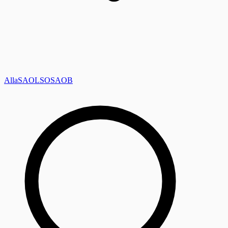
Alla
SAOL
SO
SAOB