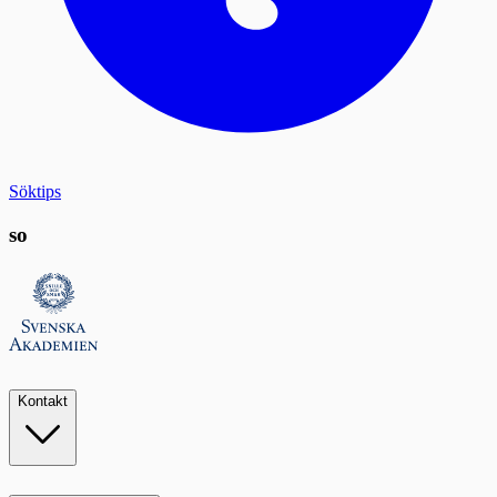
Söktips
so
Kontakt