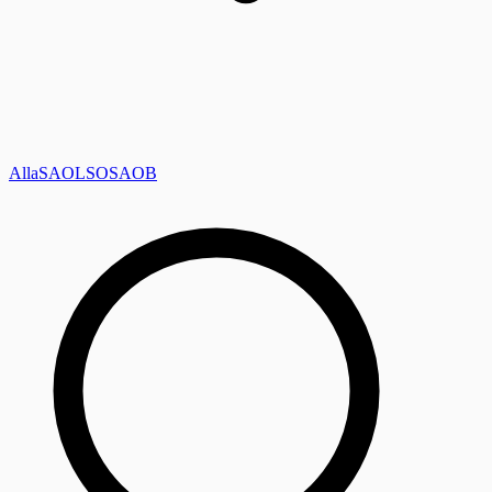
Alla
SAOL
SO
SAOB