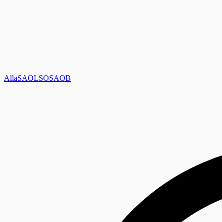
Alla
SAOL
SO
SAOB