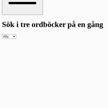
Sök i tre ordböcker
på en gång