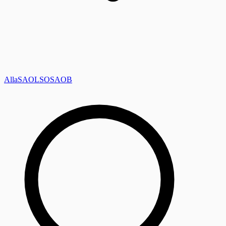
Alla
SAOL
SO
SAOB