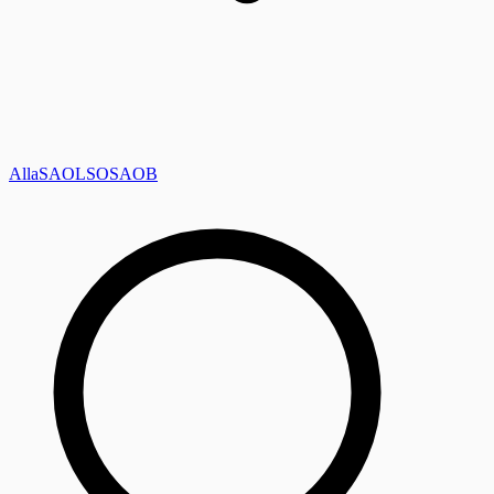
Alla
SAOL
SO
SAOB