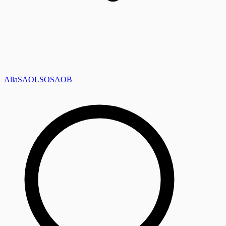
Alla
SAOL
SO
SAOB