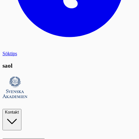
Söktips
saol
Kontakt