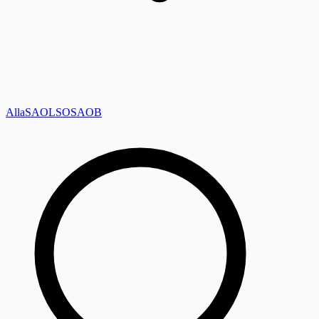
Alla
SAOL
SO
SAOB