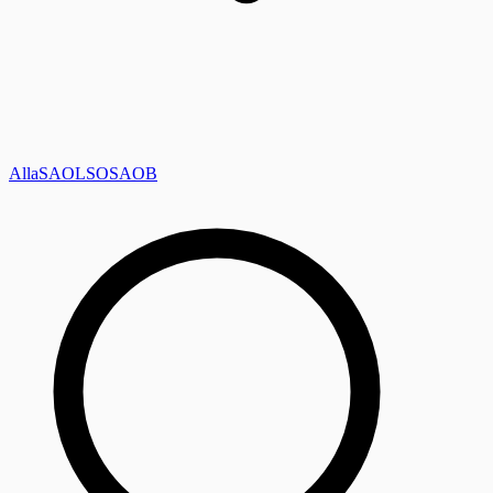
Alla
SAOL
SO
SAOB