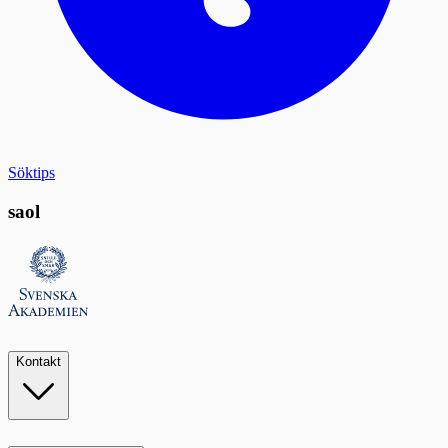
Söktips
saol
Kontakt