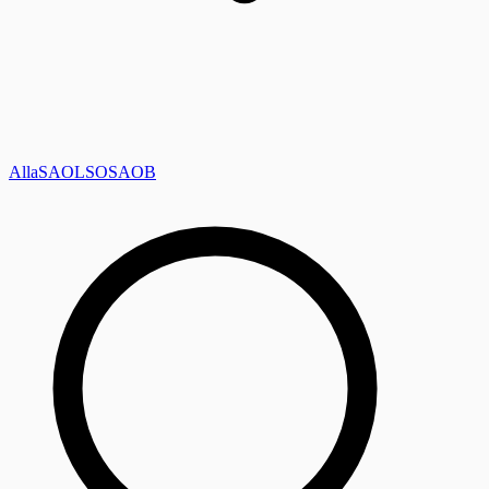
Alla
SAOL
SO
SAOB