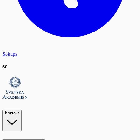
Söktips
so
Kontakt