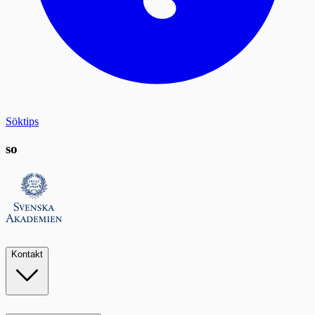
Söktips
so
Kontakt