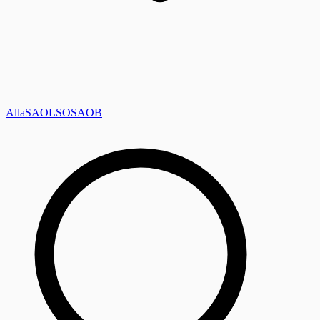
Alla
SAOL
SO
SAOB