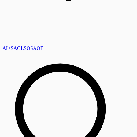
Alla
SAOL
SO
SAOB