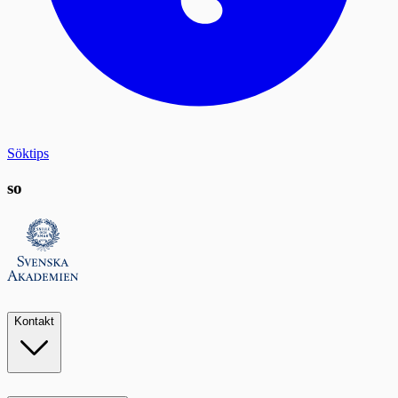
Söktips
so
Kontakt