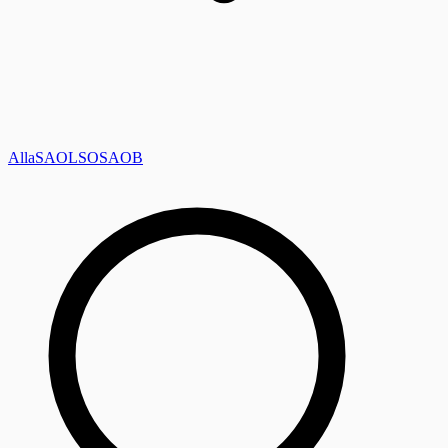
Alla
SAOL
SO
SAOB