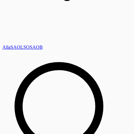
Alla
SAOL
SO
SAOB