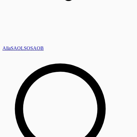
Alla
SAOL
SO
SAOB