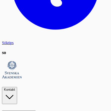
Söktips
so
Kontakt