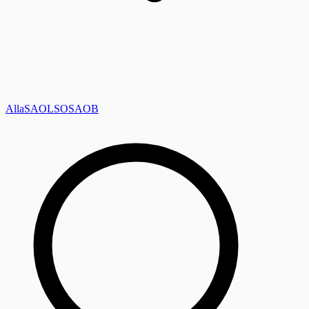
Alla
SAOL
SO
SAOB