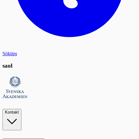
Söktips
saol
Kontakt