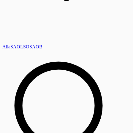
Alla
SAOL
SO
SAOB