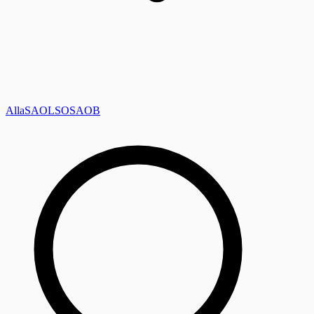
Alla
SAOL
SO
SAOB