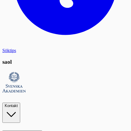
Söktips
saol
Kontakt