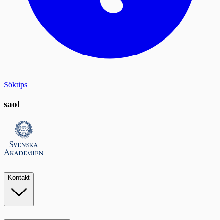
Söktips
saol
Kontakt