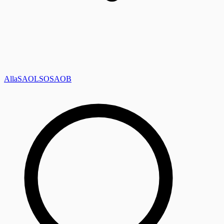
Alla
SAOL
SO
SAOB