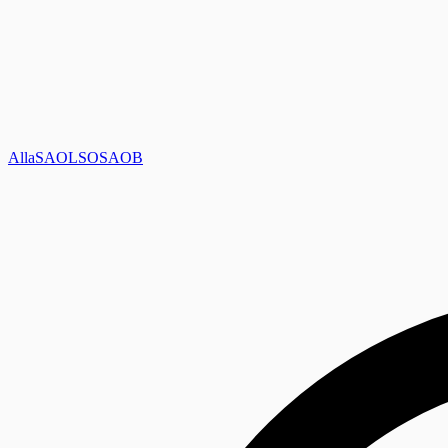
Alla
SAOL
SO
SAOB