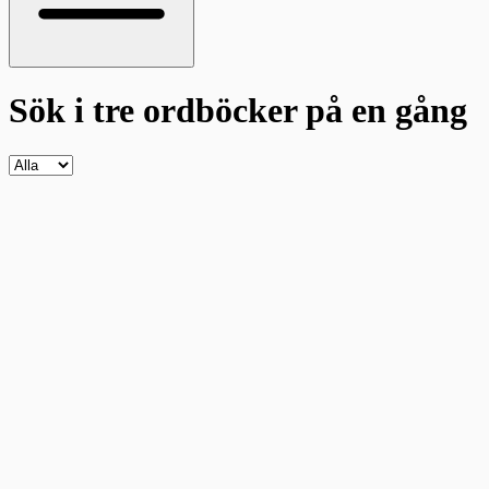
Sök i tre ordböcker
på en gång