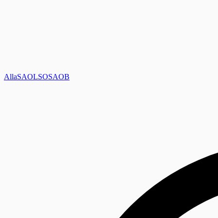
Alla
SAOL
SO
SAOB