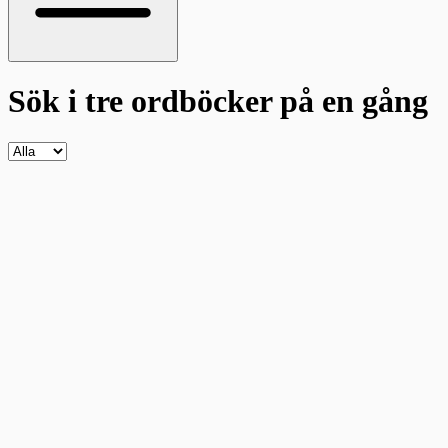
Sök i tre ordböcker
på en gång