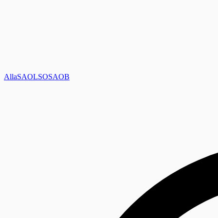
Alla
SAOL
SO
SAOB