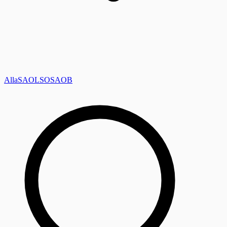
Alla
SAOL
SO
SAOB