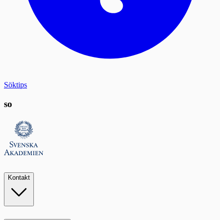
Söktips
so
Kontakt