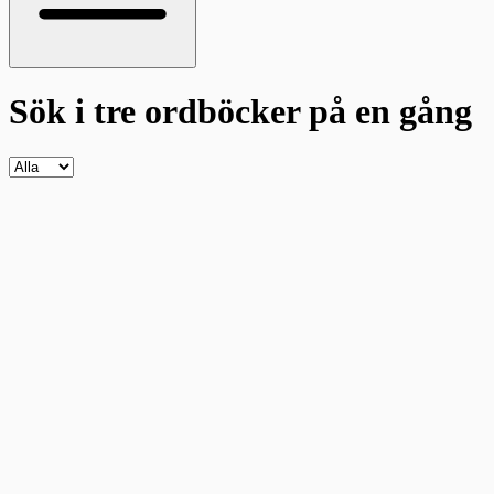
Sök i tre ordböcker
på en gång