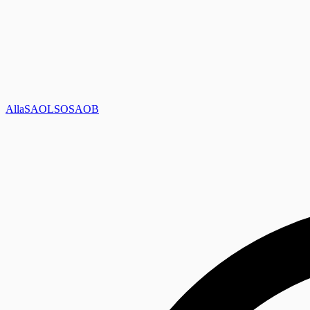
Alla
SAOL
SO
SAOB