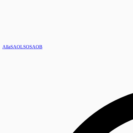
Alla
SAOL
SO
SAOB