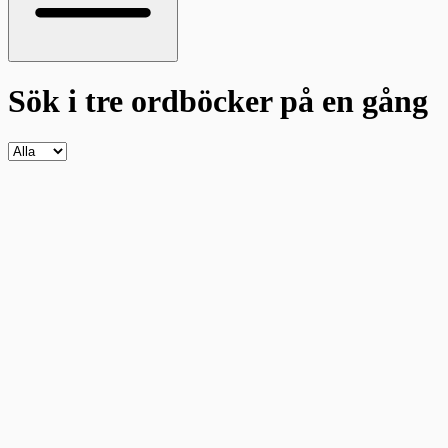
Sök i tre ordböcker
på en gång