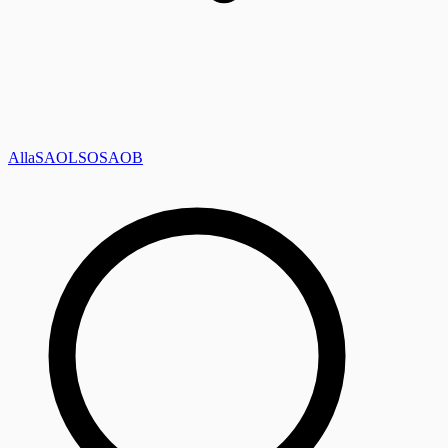
Alla
SAOL
SO
SAOB