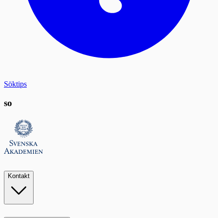
Söktips
so
Kontakt