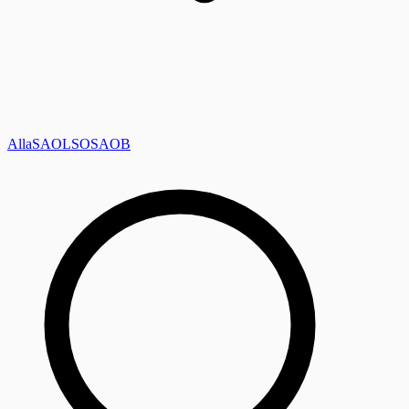
Alla
SAOL
SO
SAOB