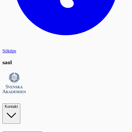
Söktips
saol
Kontakt