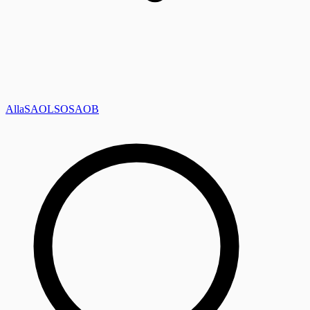
Alla
SAOL
SO
SAOB