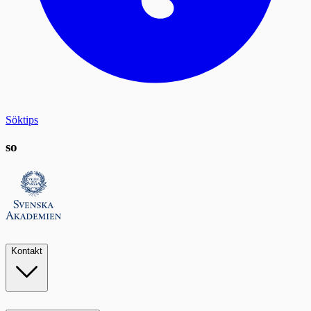
Söktips
so
Kontakt