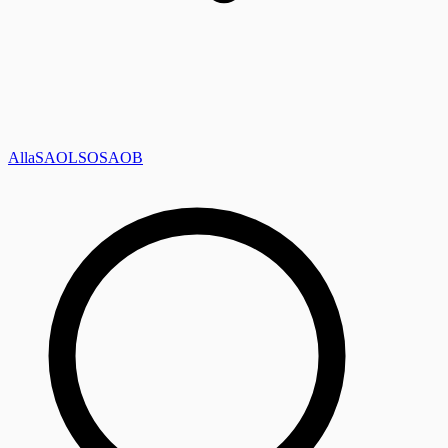
Alla
SAOL
SO
SAOB