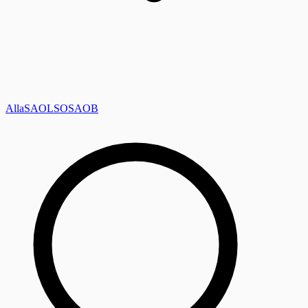
Alla
SAOL
SO
SAOB