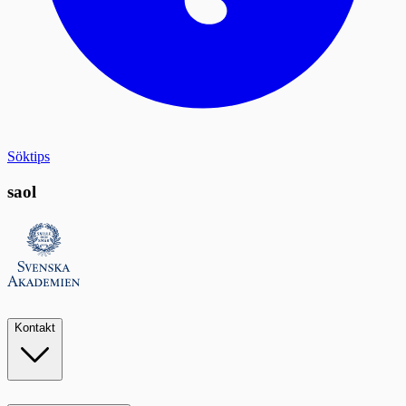
Söktips
saol
Kontakt