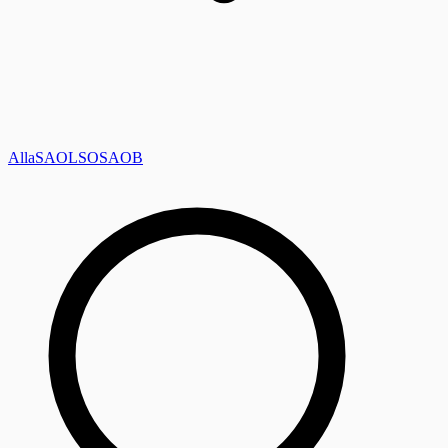
Alla
SAOL
SO
SAOB