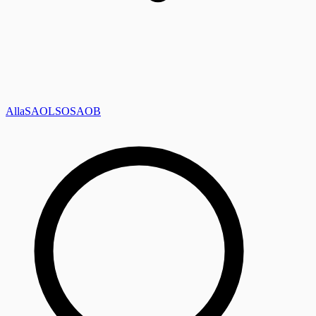
Alla
SAOL
SO
SAOB