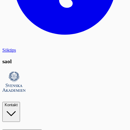
Söktips
saol
Kontakt