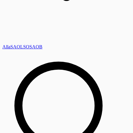
Alla
SAOL
SO
SAOB