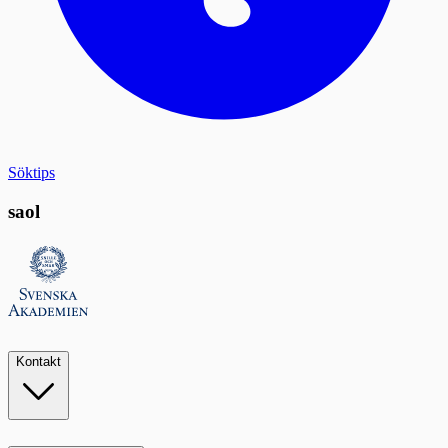
Söktips
saol
Kontakt